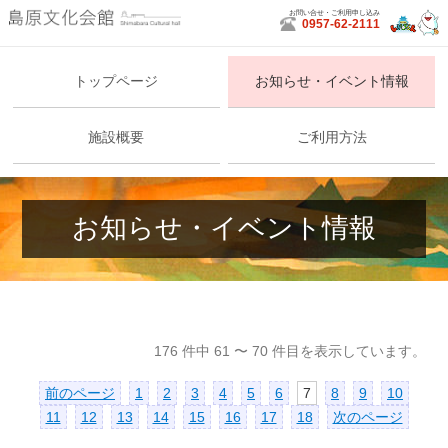
お問い合せ・ご利用申し込み
0957-62-2111
島原文化会館
トップページ
お知らせ・イベント情報
施設概要
ご利用方法
お知らせ・イベント情報
176 件中 61 〜 70 件目を表示しています。
前のページ
1
2
3
4
5
6
7
8
9
10
11
12
13
14
15
16
17
18
次のページ