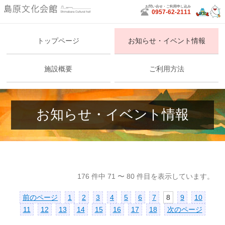
お問い合せ・ご利用申し込み
0957-62-2111
島原文化会館
トップページ
お知らせ・イベント情報
施設概要
ご利用方法
お知らせ・イベント情報
176 件中 71 〜 80 件目を表示しています。
前のページ
1
2
3
4
5
6
7
8
9
10
11
12
13
14
15
16
17
18
次のページ